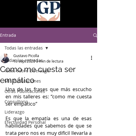
Entrada
Todas las entradas
Gustavo Picolla
Todas las entradas
13 sept 2020
3 min de lectura
Como me cuesta ser
Ideas sobre Liderazgo
empático
Mis Publicaciones
Una de las frases que más escucho 
Otras Publicaciones
en mis talleres es: “como me cuesta 
Consultorio
ser empático”
Liderazgo
Es que la empatía es una de esas 
Efectividad Personal
habilidades que sabemos de que se 
trata pero nos es muy difícil llevarla a 