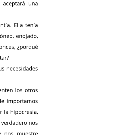
aceptará una 
ía. Ella tenía 
óneo, enojado, 
onces, ¿porqué 
tar?
us necesidades 
nten los otros 
le importamos 
a hipocresía, 
verdadero nos 
e nos muestre 