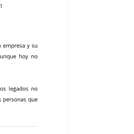
n 
a empresa y su 
aunque hoy no 
los legados no 
s personas que 