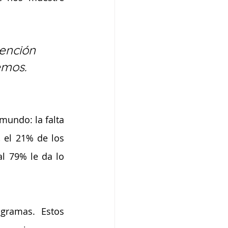
ención 
emos.
ndo: la falta 
el 21% de los 
 79% le da lo 
gramas. Estos 