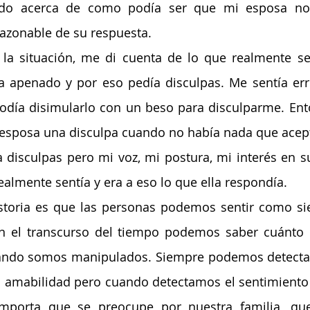
ndo acerca de como podía ser que mi esposa no 
razonable de su respuesta.
 la situación, me di cuenta de lo que realmente sent
a apenado y por eso pedía disculpas. Me sentía err
odía disimularlo con un beso para disculparme. Ent
 esposa una disculpa cuando no había nada que acep
 disculpas pero mi voz, mi postura, mi interés en s
almente sentía y era a eso lo que ella respondía.
istoria es que las personas podemos sentir como sie
on el transcurso del tiempo podemos saber cuánto 
ndo somos manipulados. Siempre podemos detectar l
amabilidad pero cuando detectamos el sentimiento 
mporta que se preocupe por nuestra familia, qu