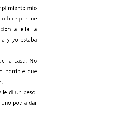
plimiento mío 
lo hice porque 
ión a ella la 
a y yo estaba 
e la casa. No 
n horrible que 
r.
 le di un beso. 
 uno podía dar 