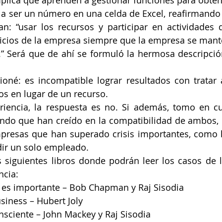
implica que aprenden a gestionar funciones para obtene
a ser un número en una celda de Excel, reafirmando 
an: “usar los recursos y participar en actividades 
icios de la empresa siempre que la empresa se mant
.” Será que de ahí se formuló la hermosa descripció
oné: es incompatible lograr resultados con tratar 
 en lugar de un recurso. 
iencia, la respuesta es no. Si además, tomo en cu
do que han creído en la compatibilidad de ambos, l
presas que han superado crisis importantes, como l
dir un solo empleado. 
 siguientes libros donde podrán leer los casos de 
ncia:
es importante – Bob Chapman y Raj Sisodia
siness – Hubert Joly
nsciente – John Mackey y Raj Sisodia