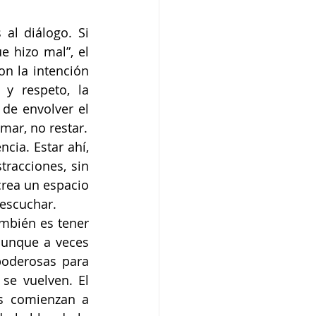
l diálogo. Si 
 hizo mal”, el 
n la intención 
y respeto, la 
de envolver el 
mar, no restar.
ia. Estar ahí, 
racciones, sin 
rea un espacio 
 escuchar.
mbién es tener 
aunque a veces 
oderosas para 
se vuelven. El 
s comienzan a 