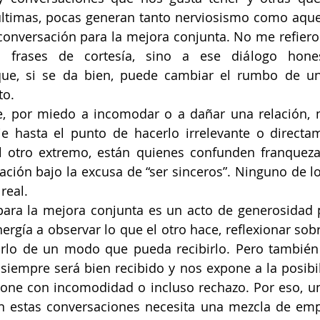
 últimas, pocas generan tanto nerviosismo como aquel
conversación para la mejora conjunta. No me refiero
 frases de cortesía, sino a ese diálogo honest
que, si se da bien, puede cambiar el rumbo de un
o. 
, por miedo a incomodar o a dañar una relación, m
e hasta el punto de hacerlo irrelevante o directam
l otro extremo, están quienes confunden franqueza 
ación bajo la excusa de “ser sinceros”. Ninguno de l
real.
ara la mejora conjunta es un acto de generosidad p
ergía a observar lo que el otro hace, reflexionar sob
irlo de un modo que pueda recibirlo. Pero también 
siempre será bien recibido y nos expone a la posibil
ione con incomodidad o incluso rechazo. Por eso, un
estas conversaciones necesita una mezcla de empat