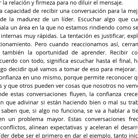
 la relación y firmeza para no diluir el mensaje.
la capacidad de recibir una conversación para la mejo
de la madurez de un líder. Escuchar algo que cue
ala un área en la que no estamos rindiendo como se
internas muy rápidas. La tentación es justificar, expl
tionamiento. Pero cuando reaccionamos así, cerram
o también la oportunidad de aprender. Recibir co
acuerdo con todo, significa escuchar hasta el final, h
go decidir qué vamos a tomar de eso para mejorar. E
onfianza en uno mismo, porque permite reconocer q
as y que otros pueden ver cosas que nosotros no vem
de estas conversaciones fluyen, la confianza crece
n que adivinar si están haciendo bien o mal su trab
saben que, si algo no funciona, se va a hablar a ti
en un problema mayor. Estas conversaciones frec
conflictos, alinean expectativas y aceleran el desarro
líder debe ser el primero en dar el ejemplo, tanto ini