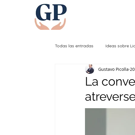
Todas las entradas
Ideas sobre L
Gustavo Picolla
20
Efectividad Personal
La conve
atreverse