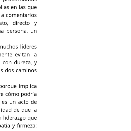
las en las que 
 a comentarios 
o, directo y 
a persona, un 
uchos líderes 
ente evitan la 
con dureza, y 
os dos caminos 
orque implica 
re cómo podría 
es un acto de 
idad de que la 
 liderazgo que 
ía y firmeza: 