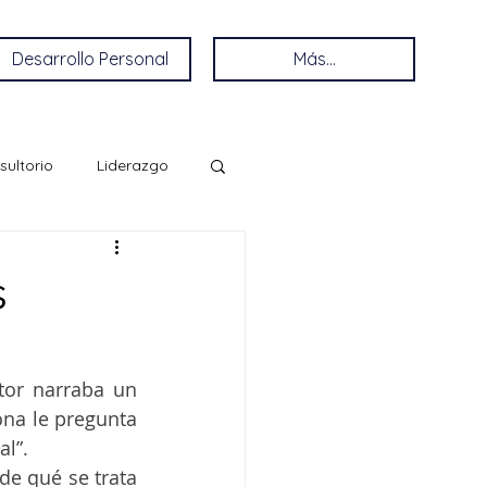
Desarrollo Personal
Más...
sultorio
Liderazgo
s
or narraba un 
na le pregunta 
l”. 
de qué se trata 