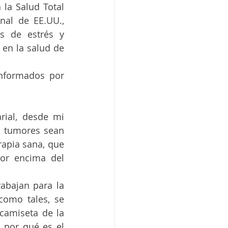
la Salud Total 
al de EE.UU., 
s de estrés y 
en la salud de 
nformados por 
rial, desde mi 
 tumores sean 
apia sana, que 
or encima del 
bajan para la 
omo tales, se 
amiseta de la 
por qué es el 