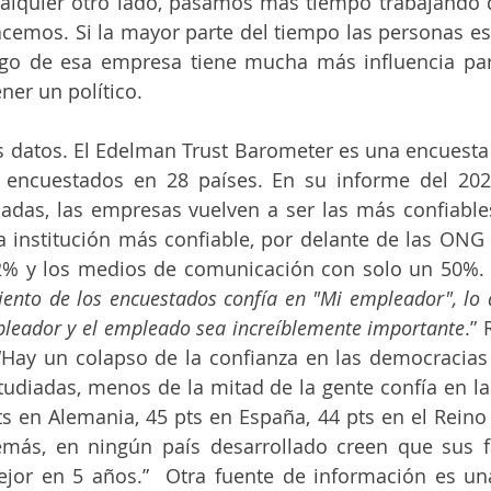
lquier otro lado, pasamos mas tiempo trabajando qu
cemos. Si la mayor parte del tiempo las personas es
zgo de esa empresa tiene mucha más influencia par
ner un político. 
 datos. El Edelman Trust Barometer es una encuesta
encuestados en 28 países. En su informe del 2022 
iadas, las empresas vuelven a ser las más confiable
 institución más confiable, por delante de las ONG 
2% y los medios de comunicación con solo un 50%.
ciento de los encuestados confía en "Mi empleador", lo 
mpleador y el empleado sea increíblemente importante
.” 
“Hay un colapso de la confianza en las democracias
udiadas, menos de la mitad de la gente confía en las 
ts en Alemania, 45 pts en España, 44 pts en el Reino 
más, en ningún país desarrollado creen que sus fam
or en 5 años.”  Otra fuente de información es una 