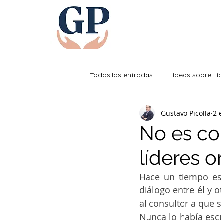
Todas las entradas
Ideas sobre L
Gustavo Picolla
2 
Efectividad Personal
No es con
líderes 
Hace un tiempo est
diálogo entre él y 
al consultor a que s
Nunca lo había escu