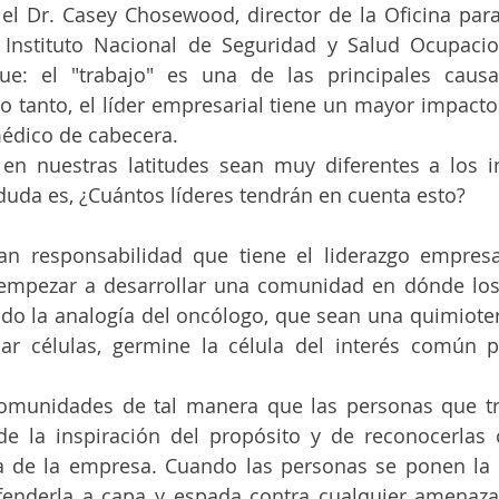
el Dr. Casey Chosewood, director de la Oficina para 
 Instituto Nacional de Seguridad y Salud Ocupacion
e: el "trabajo" es una de las principales causa
o tanto, el líder empresarial tiene un mayor impacto 
médico de cabecera.
en nuestras latitudes sean muy diferentes a los i
uda es, ¿Cuántos líderes tendrán en cuenta esto?
ran responsabilidad que tiene el liderazgo empresa
 empezar a desarrollar una comunidad en dónde los
do la analogía del oncólogo, que sean una quimioter
ar células, germine la célula del interés común p
comunidades de tal manera que las personas que tra
e la inspiración del propósito y de reconocerlas c
 de la empresa. Cuando las personas se ponen la c
enderla a capa y espada contra cualquier amenaza 