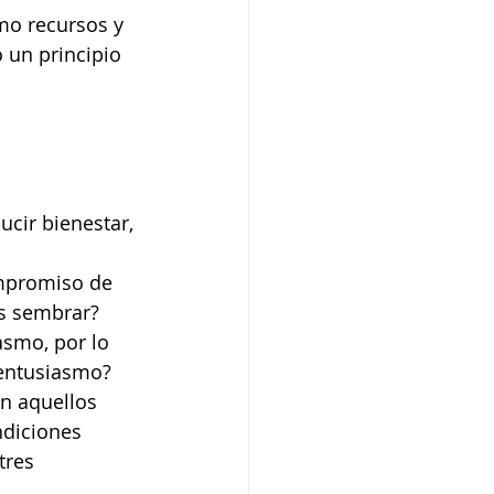
mo recursos y 
 un principio 
cir bienestar, 
ompromiso de 
os sembrar?
smo, por lo 
 entusiasmo?
n aquellos 
ndiciones 
tres 