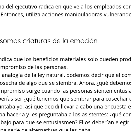
ma del ejecutivo radica en que ve a los empleados co
Entonces, utiliza acciones manipuladoras vulnerando
 somos criaturas de la emoción.
indica que los beneficios materiales solo pueden produ
ompromiso de las personas.
 analogía de la ley natural, podemos decir que el c
 cosecha de algo que se siembra. Ahora, ¿qué debem
ompromiso surge cuando las personas sienten entusia
berías ser ¿qué tenemos que sembrar para cosechar
aba yo, así que decidí llevar a cabo una encuesta e
a hacerla y les preguntaba a los asistentes: ¿qué co
abajo para que se entusiasmen? Ellos deberían elegir 
na serie de alternativas que les daba.