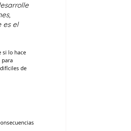
esarrolle 
es, 
 es el 
 si lo hace 
 para 
fíciles de 
consecuencias 