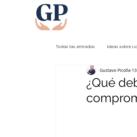
Todas las entradas
Ideas sobre L
Gustavo Picolla
13
Efectividad Personal
¿Qué de
comprom