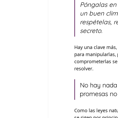
Póngalas en 
un buen clima
respételas, 
secreto.
Hay una clave más, 
para manipularlas, 
comprometerlas se 
resolver. 
No hay nada 
promesas no 
Como las leyes nat
se rigen por princip