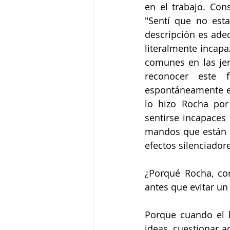
en el trabajo. Con
"Sentí que no esta
descripción es adec
literalmente incap
comunes en las je
reconocer este 
espontáneamente es
lo hizo Rocha por
sentirse incapaces 
mandos que están e
efectos silenciador
¿Porqué Rocha, com
antes que evitar un
Porque cuando el l
ideas, cuestionar a