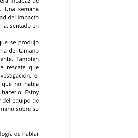
era incapaz de 
s. Una semana 
ad del impacto 
ha, sentado en 
que se produjo 
ma del tamaño 
ente. También 
de rescate que 
estigación, el 
 qué no había 
hacerlo. Estoy 
 del equipo de 
 mano sobre su 
logía de hablar 