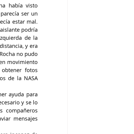
 había visto 
parecía ser un 
cía estar mal. 
islante podría 
zquierda de la 
stancia, y era 
 Rocha no pudo 
 en movimiento 
obtener fotos 
dos de la NASA 
ner ayuda para 
cesario y se lo 
us compañeros 
viar mensajes 