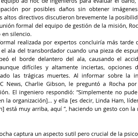
equipo ad hoc de ingenieros para evaluar el daño, 
upación por posibles daños sin obtener imágene
 altos directivos discutieron brevemente la posibilid
nión formal del equipo de gestión de la misión, Roc
 en silencio. 
formal realizada por expertos concluiría más tarde 
 el ala del transbordador cuando una pieza de espu
peó el borde delantero del ala, causando el accid
 aunque difíciles y altamente inciertas, opciones 
ado las trágicas muertes. Al informar sobre la inv
C News, Charlie Gibson, le preguntó a Rocha por
ión. El ingeniero respondió: “Simplemente no pude 
 la organización]… y ella [es decir, Linda Ham, líder
n] está muy arriba, aquí ”, haciendo un gesto con la
ocha captura un aspecto sutil pero crucial de la psico