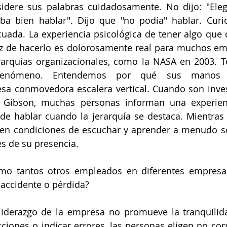
sidere sus palabras cuidadosamente. No dijo: "Eleg
ba bien hablar". Dijo que "no podía" hablar. Curio
uada. La experiencia psicológica de tener algo que de
az de hacerlo es dolorosamente real para muchos em
rarquías organizacionales, como la NASA en 2003. 
fenómeno. Entendemos por qué sus manos re
a conmovedora escalera vertical. Cuando son inves
 Gibson, muchas personas informan una experienc
de hablar cuando la jerarquía se destaca. Mientras t
n condiciones de escuchar y aprender a menudo son
es de su presencia. 
o tantos otros empleados en diferentes empresas, 
 accidente o pérdida?
iderazgo de la empresa no promueve la tranquilida
cciones o indicar errores, las personas eligen no corr