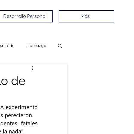
Desarrollo Personal
Más...
sultorio
Liderazgo
lo de
SA experimentó 
as perecieron. 
entes fatales 
 la nada". 