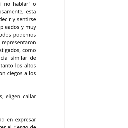
í no hablar" o 
samente, esta 
cir y sentirse 
pleados y muy 
Todos podemos 
presentaron 
tigados, como 
ia similar de 
anto los altos 
 ciegos a los 
eligen callar 
d en expresar 
er el riesgo de 