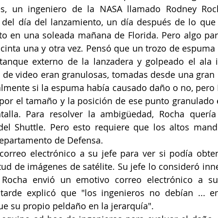
, un ingeniero de la NASA llamado Rodney Rocha
del día del lanzamiento, un día después de lo que 
to en una soleada mañana de Florida. Pero algo pare
cinta una y otra vez. Pensó que un trozo de espuma a
tanque externo de la lanzadera y golpeado el ala i
de video eran granulosas, tomadas desde una gran di
almente si la espuma había causado daño o no, pero
 por el tamaño y la posición de ese punto granulado
talla. Para resolver la ambigüedad, Rocha quería 
a del Shuttle. Pero esto requiere que los altos man
Departamento de Defensa. 
correo electrónico a su jefe para ver si podía obte
tud de imágenes de satélite. Su jefe lo consideró inne
 Rocha envió un emotivo correo electrónico a s
tarde explicó que "los ingenieros no debían ... en
 su propio peldaño en la jerarquía".  