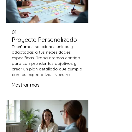
01.
Proyecto Personalizado
Diseñamos soluciones únicas y
adaptadas a tus necesidades
específicas. Trabajaremos contigo
para comprender tus objetivos y
crear un plan detallado que cumpla
con tus expectativas. Nuestro
enfoque es asegurar que cada
Mostrar más
detalle sea cubierto para un
resultado excepcional. Este servicio
es ideal para quienes buscan algo
verdaderamente único.