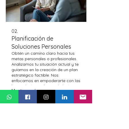
02.
Planificación de
Soluciones Personales
Obtén un camino claro hacia tus
metas personales o profesionales.
Analizamos tu situación actual y te
guiamos en la creación de un plan
estratégico factible. Nos
enfocamos en empoderarte con las
herramientas y el conocimiento
Mostrar más
para lograr tus objetivos.