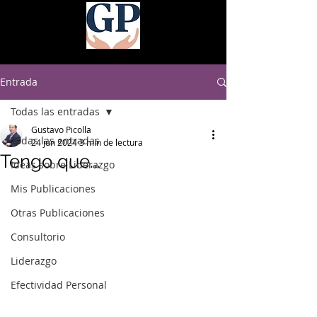
Entrada
Todas las entradas
Gustavo Picolla
Todas las entradas
24 jun 2024
3 min de lectura
Tengo que...
Ideas sobre Liderazgo
Mis Publicaciones
Otras Publicaciones
Consultorio
Liderazgo
Efectividad Personal