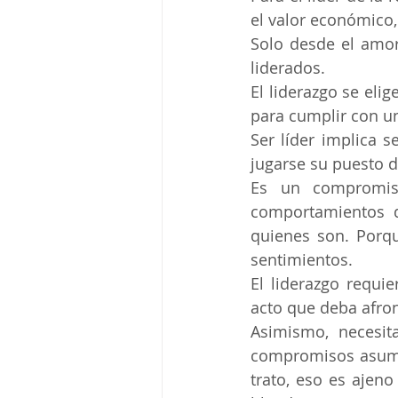
el valor económico
Solo desde el amor 
liderados. 
El liderazgo se eli
para cumplir con un
Ser líder implica s
jugarse su puesto d
Es un compromis
comportamientos q
quienes son. Porq
sentimientos.
El liderazgo requi
acto que deba afron
Asimismo, necesit
compromisos asumid
trato, eso es ajeno 