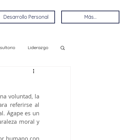
Desarrollo Personal
Más...
sultorio
Liderazgo
a voluntad, la 
a referirse al 
l. Ägape es un 
raleza moral y 
lor humano con 