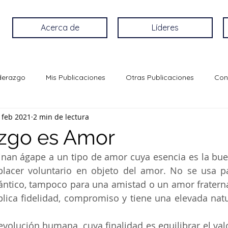
Acerca de
Líderes
iderazgo
Mis Publicaciones
Otras Publicaciones
Con
 feb 2021
2 min de lectura
azgo es Amor
nan ágape a un tipo de amor cuya esencia es la buen
placer voluntario en objeto del amor. No se usa par
ntico, tampoco para una amistad o un amor fraterna
plica fidelidad, compromiso y tiene una elevada natu
 revolución humana, cuya finalidad es equilibrar el va