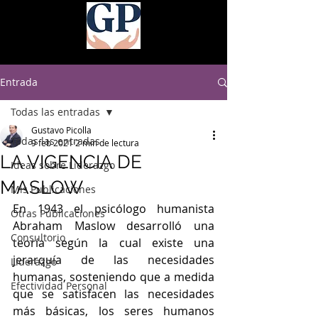
Entrada
Todas las entradas
Gustavo Picolla
Todas las entradas
9 feb 2021
2 min de lectura
LA VIGENCIA DE
Ideas sobre Liderazgo
MASLOW
Mis Publicaciones
En 1943 el psicólogo humanista 
Otras Publicaciones
Abraham Maslow desarrolló una 
Consultorio
teoría según la cual existe una 
jerarquía de las necesidades 
Liderazgo
humanas, sosteniendo que a medida 
Efectividad Personal
que se satisfacen las necesidades 
más básicas, los seres humanos 