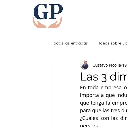
Todas las entradas
Ideas sobre L
Gustavo Picolla
19
Efectividad Personal
Las 3 di
En toda empresa o 
importa a que indu
que tenga la empres
para que las tres d
¿Cuáles son las dim
personal. 