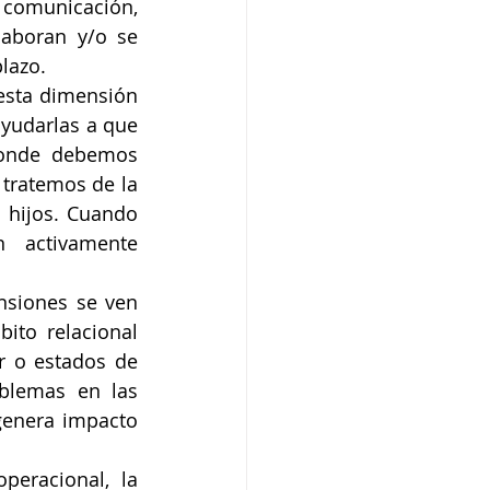
 comunicación, 
aboran y/o se 
lazo. 
esta dimensión 
ayudarlas a que 
donde debemos 
tratemos de la 
hijos. Cuando 
activamente 
nsiones se ven 
to relacional 
 o estados de 
blemas en las 
genera impacto 
eracional, la 