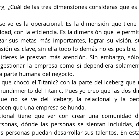
g, ¿Cuál de las tres dimensiones consideras que es la
e ve es la operacional. Es la dimensión que tiene 
vidad, con la eficiencia. Es la dimensión que le permi
zar sus metas más importantes, lograr su visión, su
sión es clave, sin ella todo lo demás no es posible. E
líderes le prestan más atención. Sin embargo, sólo
gestionar la empresa como si dependiera solamente
la parte humana del negocio. 
 que chocó el Titanic? con la parte del iceberg que n
hundimiento del Titanic. Pues yo creo que las dos d
ue no se ve del iceberg, la relacional y la pers
acen que una empresa se hunda.  
cional tiene que ver con crear una comunidad do
rsonas, dónde las personas se sientan incluidas, d
as personas puedan desarrollar sus talentos. En est