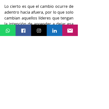
Lo cierto es que el cambio ocurre de 
adentro hacia afuera, por lo que solo 
cambian aquellos líderes que tengan 
la intención de aprender a dejar esa 
postura. 
A partir de la intención, necesitan ser 
humildes, tener coraje, disciplina y 
paciencia para respetar los tiempos 
del proceso.
Bajo estas condiciones es factible 
lograr el cambio.  
Si se pregunta qué paso con mi jefe y 
mi coachee arrogantes, le cuento 
que a mi jefe decidí soportarlo 
porque quería hacer carrera en la 
empresa y a mi coachee luego de un 
par de sesiones decidimos finalizar 