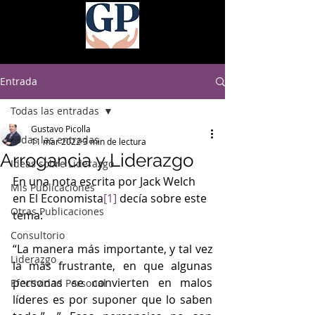
Entrada
Todas las entradas
Gustavo Picolla
Todas las entradas
11 mar 2022
3 min de lectura
Arrogancia y Liderazgo
Ideas sobre Liderazgo
En una nota escrita por Jack Welch 
Mis Publicaciones
en El Economista
[1]
 decía sobre este 
Otras Publicaciones
tema:
Consultorio
“La manera más importante, y tal vez 
Liderazgo
la más frustrante, en que algunas 
personas se convierten en malos 
Efectividad Personal
líderes es por suponer que lo saben 