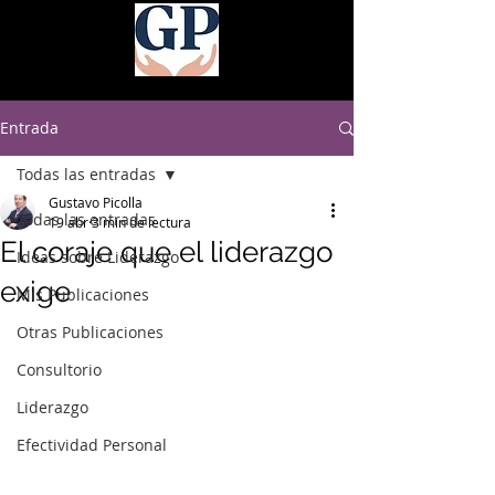
Entrada
Todas las entradas
Gustavo Picolla
Todas las entradas
19 abr
3 min de lectura
El coraje que el liderazgo
Ideas sobre Liderazgo
exige
Mis Publicaciones
Otras Publicaciones
Consultorio
Liderazgo
Efectividad Personal