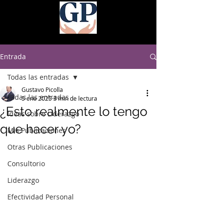
Entrada
Todas las entradas
Gustavo Picolla
Todas las entradas
5 ene 2025
3 min de lectura
¿Esto realmente lo tengo
Ideas sobre Liderazgo
que hacer yo?
Mis Publicaciones
Otras Publicaciones
Consultorio
Liderazgo
Efectividad Personal