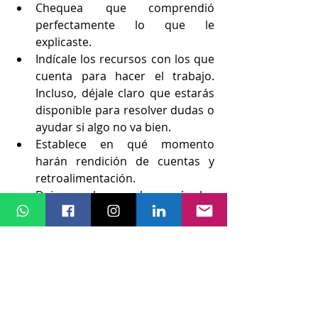
Chequea que comprendió 
perfectamente lo que le 
explicaste.
Indícale los recursos con los que 
cuenta para hacer el trabajo. 
Incluso, déjale claro que estarás 
disponible para resolver dudas o 
ayudar si algo no va bien.
Establece en qué momento 
harán rendición de cuentas y 
retroalimentación.
Deja en claro cuales serán las 
consecuencias tanto si el trabajo 
resulta ser exitoso como si no se 
completa
¿Y si falla?
Puede fallar. Ahora, ¿naciste 
sabiéndolo todo? Seguramente 