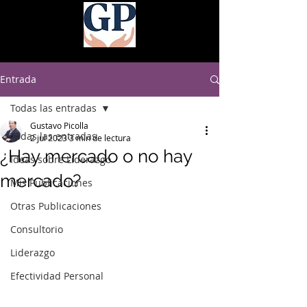
Entrada
Todas las entradas
Gustavo Picolla
Todas las entradas
2 jul 2023
3 min de lectura
¿Hay mercado o no hay
Ideas sobre Liderazgo
mercado?
Mis Publicaciones
Otras Publicaciones
Consultorio
Liderazgo
Efectividad Personal