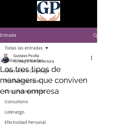
Entrada
Todas las entradas
Gustavo Picolla
Todas las entradas
10 may
3 min de lectura
Los tres tipos de
Ideas sobre Liderazgo
managers que conviven
Mis Publicaciones
en una empresa
Otras Publicaciones
Consultorio
Liderazgo
Efectividad Personal