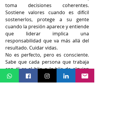
toma decisiones coherentes. 
Sostiene valores cuando es difícil 
sostenerlos, protege a su gente 
cuando la presión aparece y entiende 
que liderar implica una 
responsabilidad que va más allá del 
resultado. Cuidar vidas.
No es perfecto, pero es consciente. 
Sabe que cada persona que trabaja 
con él es el hijo o la hija de alguien 
que espera que sea tratado con 
dignidad. Y eso no lo negocia.
El líder es el único que sabe que la 
efectividad en las tres dimensiones 
hace que la organización tenga éxito.
Por eso, más que preguntarnos qué 
tipo de empresa queremos construir, 
tal vez la pregunta sea otra. Más 