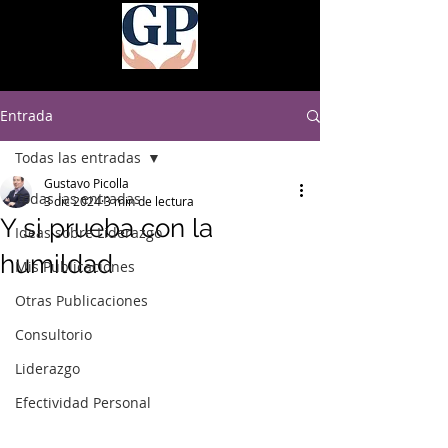
Entrada
Todas las entradas
Gustavo Picolla
Todas las entradas
3 dic 2024
3 min de lectura
Y si prueba con la
Ideas sobre Liderazgo
humildad
Mis Publicaciones
Otras Publicaciones
Consultorio
Liderazgo
Efectividad Personal