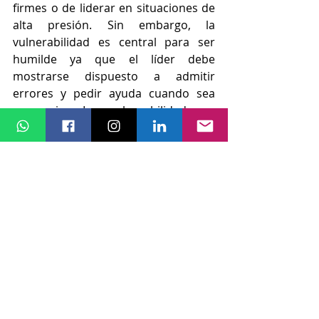
firmes o de liderar en situaciones de 
alta presión. Sin embargo, la 
vulnerabilidad es central para ser 
humilde ya que el líder debe 
mostrarse dispuesto a admitir 
errores y pedir ayuda cuando sea 
necesario. La vulnerabilidad no 
debilita el liderazgo, por el contrario 
lo fortalece. O acaso la vida no es 
vulnerabilidad. Siempre recuerde, los 
únicos invulnerables los 
encontramos en los comics.  
Un ejemplo de un líder humilde es 
Satya Nadella, CEO de Microsoft, 
quien ha transformado la empresa 
promoviendo una cultura de 
apertura y colaboración. Bajo su 
liderazgo, Microsoft pasó de ser una 
organización competitiva y jerárquica 