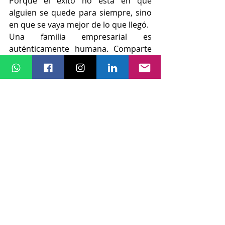
Porque el éxito no está en que 
alguien se quede para siempre, sino 
en que se vaya mejor de lo que llegó.
Una familia empresarial es 
auténticamente humana. Comparte 
la mesa, celebra los logros, habla de 
los problemas, se emociona, se 
equivoca, se abraza. No se esconde 
detrás de una falsa “profesionalidad” 
que anestesia los vínculos. Se 
permite ser cercana, imperfecta, real. 
Y se siente orgullosa de eso.
Tal vez el gran desafío de nuestro 
tiempo no sea hacer empresas más 
eficientes, sino más humanas. No 
convertir a la familia en empresa, 
sino a la empresa en un espacio 
donde las personas se sientan parte. 
Donde importar no dependa del 