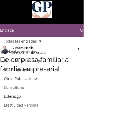
Entrada
Todas las entradas
Gustavo Picolla
Todas las entradas
25 ene
3 min de lectura
De empresa familiar a
Ideas sobre Liderazgo
familia empresarial
Mis Publicaciones
Otras Publicaciones
Consultorio
Liderazgo
Efectividad Personal