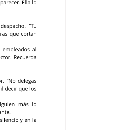
arecer. Ella lo 
despacho. “Tu 
ras que cortan 
 empleados al 
ctor. Recuerda 
r. “No delegas 
l decir que los 
guien más lo 
ante.
lencio y en la 