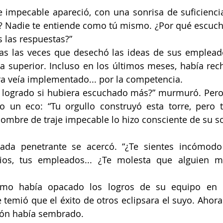
impecable apareció, con una sonrisa de suficiencia.
sí? Nadie te entiende como tú mismo. ¿Por qué escuch
 las respuestas?”
as las veces que desechó las ideas de sus empleado
a superior. Incluso en los últimos meses, había rec
a veía implementado... por la competencia.
 logrado si hubiera escuchado más?” murmuró. Pero l
o un eco: “Tu orgullo construyó esta torre, pero 
ombre de traje impecable lo hizo consciente de su s
da penetrante se acercó. “¿Te sientes incómodo
ios, tus empleados... ¿Te molesta que alguien má
ómo había opacado los logros de su equipo en r
 temió que el éxito de otros eclipsara el suyo. Ahora
ión había sembrado.