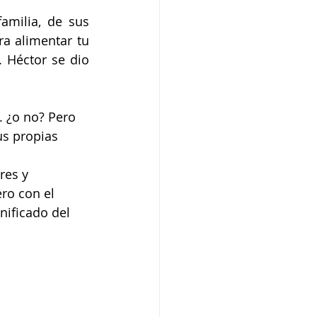
milia, de sus 
a alimentar tu 
 Héctor se dio 
. ¿o no? Pero 
us propias 
res y 
ro con el 
nificado del 