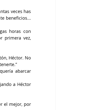
ntas veces has 
 beneficios... 
gas horas con 
r primera vez, 
tón, Héctor. No 
enerte.”
uería abarcar 
jando a Héctor 
 el mejor, por 