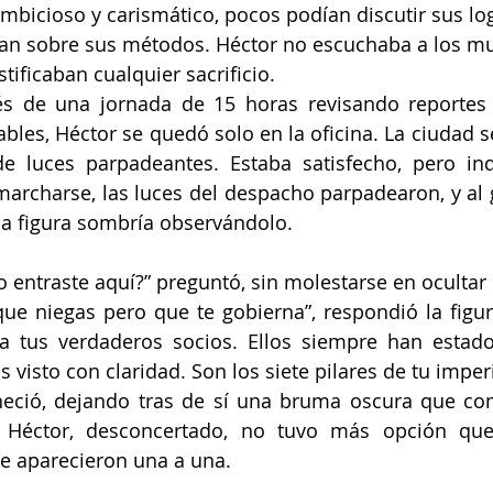
ambicioso y carismático, pocos podían discutir sus lo
 sobre sus métodos. Héctor no escuchaba a los mu
stificaban cualquier sacrificio.
s de una jornada de 15 horas revisando reportes y
bles, Héctor se quedó solo en la oficina. La ciudad se
 luces parpadeantes. Estaba satisfecho, pero inq
archarse, las luces del despacho parpadearon, y al gi
na figura sombría observándolo.
 entraste aquí?” preguntó, sin molestarse en ocultar
ue niegas pero que te gobierna”, respondió la figura
a tus verdaderos socios. Ellos siempre han estado 
 visto con claridad. Son los siete pilares de tu imper
neció, dejando tras de sí una bruma oscura que co
. Héctor, desconcertado, no tuvo más opción que 
e aparecieron una a una.