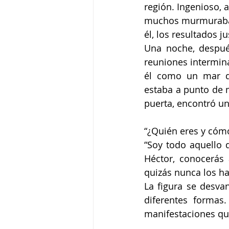
región. Ingenioso, 
muchos murmuraban
él, los resultados ju
Una noche, despué
reuniones intermina
él como un mar de
estaba a punto de m
puerta, encontró u
“¿Quién eres y cómo
“Soy todo aquello q
Héctor, conocerás 
quizás nunca los has
La figura se desva
diferentes formas
manifestaciones qu