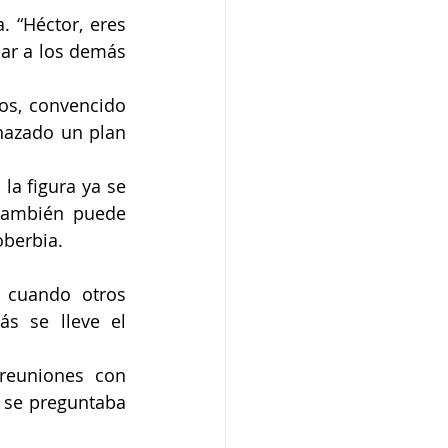
 “Héctor, eres 
ar a los demás 
s, convencido 
hazado un plan 
a figura ya se 
también puede 
oberbia.
 cuando otros 
s se lleve el 
euniones con 
 se preguntaba 