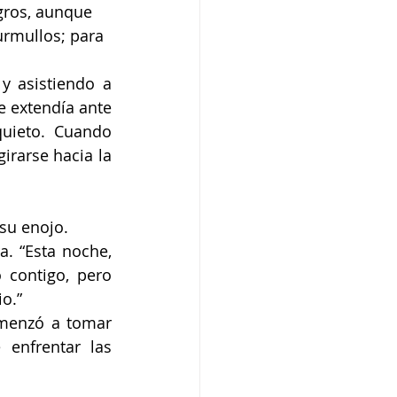
gros, aunque 
rmullos; para 
 asistiendo a 
 extendía ante 
uieto. Cuando 
rarse hacia la 
 su enojo.
. “Esta noche, 
contigo, pero 
io.”
menzó a tomar 
enfrentar las 