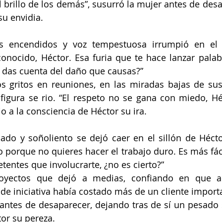
 brillo de los demás”, susurró la mujer antes de desap
su envidia.
s encendidos y voz tempestuosa irrumpió en el 
nocido, Héctor. Esa furia que te hace lanzar palab
e das cuenta del daño que causas?”
s gritos en reuniones, en las miradas bajas de sus
 figura se rio. “El respeto no se gana con miedo, Hé
ajo a la consciencia de Héctor su ira.
do y soñoliento se dejó caer en el sillón de Hécto
o porque no quieres hacer el trabajo duro. Es más fáci
ntes que involucrarte, ¿no es cierto?”
oyectos que dejó a medias, confiando en que al
a de iniciativa había costado más de un cliente import
ntes de desaparecer, dejando tras de sí un pesado si
or su pereza.