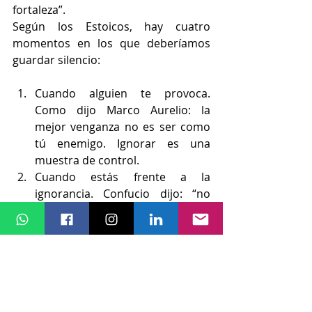
fortaleza”.
Según los Estoicos, hay cuatro 
momentos en los que deberíamos 
guardar silencio:
Cuando alguien te provoca. 
Como dijo Marco Aurelio: la 
mejor venganza no es ser como 
tú enemigo. Ignorar es una 
muestra de control.
Cuando estás frente a la 
ignorancia. Confucio dijo: “no 
hables con un necio, te odiará 
por corregirlo. Guarda silencio y 
sigue adelante”
Cuando las emociones nublan tu 
juicio. Séneca aconsejaba, “nada 
es tan dañino como una decisión 
apresurada. Piensa antes de 