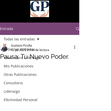
Entrada
Todas las entradas
Gustavo Picolla
Todas las entradas
12 jul 2025
3 min de lectura
Pausa: Tu Nuevo Poder.
Ideas sobre Liderazgo
Mis Publicaciones
Otras Publicaciones
Consultorio
Liderazgo
Efectividad Personal