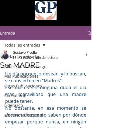
Entrada
Todas las entradas
Gustavo Picolla
Todas las entradas
18 oct 2020
4 min de lectura
Ser MADRE
Ideas sobre Liderazgo
Un día porque lo desean, y lo buscan, 
Mis Publicaciones
se convierten en “Madres”.
Otras Publicaciones
Ese día es sin ninguna duda el día 
más maravilloso que una madre 
Consultorio
puede tener. 
Liderazgo
No obstante, en ese momento se 
enteran de que no saben por dónde 
Efectividad Personal
empezar porque nunca, en ningún 