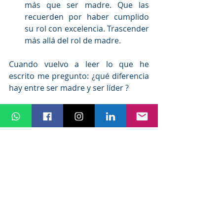
más que ser madre. Que las 
recuerden por haber cumplido 
su rol con excelencia. Trascender 
más allá del rol de madre. 
Cuando vuelvo a leer lo que he 
escrito me pregunto: ¿qué diferencia 
hay entre ser madre y ser líder ? 
Tal vez la única diferencia es que 
quienes son nuestros liderados no 
son nuestros hijos, porque en 
definitiva nuestro rol como madre no 
difiere de nuestro rol de líder. 
Piénsalo.
Las madres no aprendieron como 
serlo, simplemente lo van 
aprendiendo en la acción. Y en ese 
ejecutar no tengo ninguna duda que 