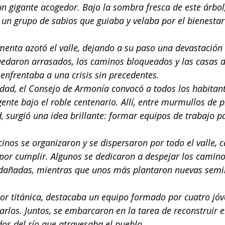
n gigante acogedor. Bajo la sombra fresca de este árbol,
un grupo de sabios que guiaba y velaba por el bienestar 
menta azotó el valle, dejando a su paso una devastación s
uedaron arrasados, los caminos bloqueados y las casas 
enfrentaba a una crisis sin precedentes.
idad, el Consejo de Armonía convocó a todos los habitant
ente bajo el roble centenario. Allí, entre murmullos de 
, surgió una idea brillante: formar equipos de trabajo pa
cinos se organizaron y se dispersaron por todo el valle, 
 por cumplir. Algunos se dedicaron a despejar los camino
dañadas, mientras que unos más plantaron nuevas semil
or titánica, destacaba un equipo formado por cuatro jó
arlos. Juntos, se embarcaron en la tarea de reconstruir e
s del río que atravesaba el pueblo.