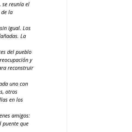
 se reunía el 
de la 
in igual. Los 
dañadas. La 
es del pueblo 
preocupación y 
ra reconstruir 
cada uno con 
s, otros 
las en los 
venes amigos: 
l puente que 