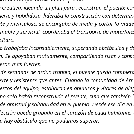
 creativa, ideando un plan para reconstruir el puente con
uerte y habilidoso, lideraba la construcción con determin
nte y meticulosa, se encargaba de medir y cortar la made
amable y servicial, coordinaba el transporte de materiales
sitara.
ipo trabajaba incansablemente, superando obstáculos y d
n. Se apoyaban mutuamente, compartiendo risas y cansan
eran más fuertes.
 de semanas de arduo trabajo, el puente quedó complet
erte y resistente que antes. Cuando la comunidad de Arm
erzos del equipo, estallaron en aplausos y vítores de aleg
 no solo había reconstruido el puente, sino que también 
 de amistad y solidaridad en el pueblo. Desde ese día en 
 lección quedó grabada en el corazón de cada habitante:
no hay obstáculo que no podamos superar.