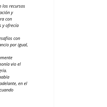
 los recursos 
ación y 
ra con 
 y ofrecía 
esafíos con 
cio por igual, 
amente 
onía vio el 
ría.
había 
adelante, en el 
 cuando 