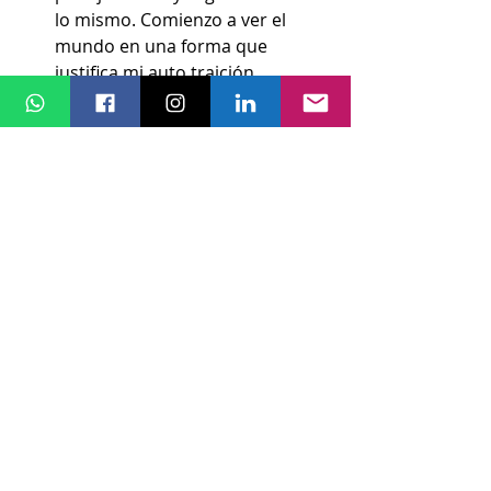
lo mismo. Comienzo a ver el 
mundo en una forma que 
justifica mi auto traición.
Agrandamos nuestras propias 
virtudes, somos la víctima e 
incrementamos el valor de las 
cosas que justifica mi auto 
traición.
Invitamos al mutuo maltrato. 
Cuando culpamos al otro, con 
seguridad los otros nos culpan a 
nosotros. Ergo, todos perdemos.
Estamos ciegos a la verdad 
sobre los otros o nosotros 
mismos e incluso no vemos 
como destruye nuestros 
esfuerzos por lograr los 
resultados que queremos.