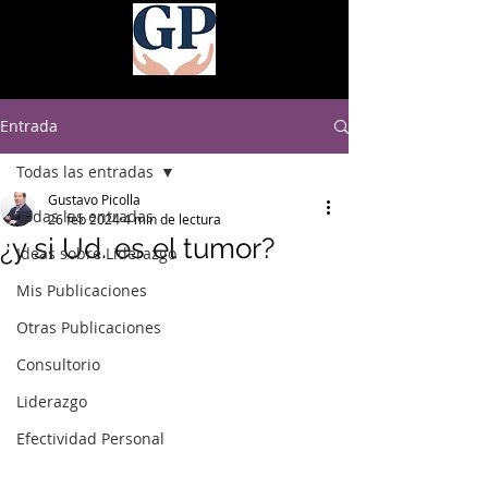
Entrada
Todas las entradas
Gustavo Picolla
Todas las entradas
26 feb 2024
4 min de lectura
¿y si Ud. es el tumor?
Ideas sobre Liderazgo
Mis Publicaciones
Otras Publicaciones
Consultorio
Liderazgo
Efectividad Personal